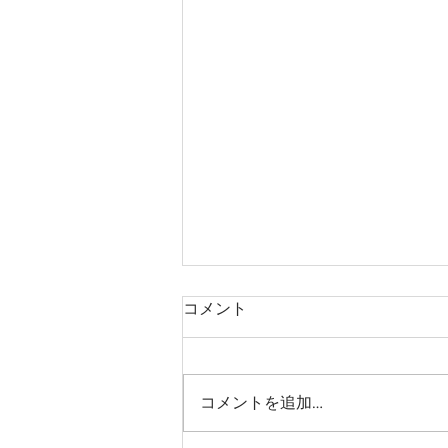
大事なのは「いつ」復習する
コメント
のか
繰り返し学習が大事なのは、誰も
が認めるところだと思います。
コメントを追加…
また、繰り返し学習には落とし穴
があることも、実体験から共感さ