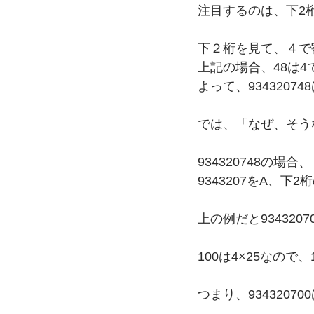
注目するのは、下2
下２桁を見て、４で
上記の場合、48は
よって、934320
では、「なぜ、そう
934320748の場合、
9343207をA、下
上の例だと934320
100は4×25なので、
つまり、934320