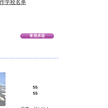
作学校名单
常用术语
​55
55