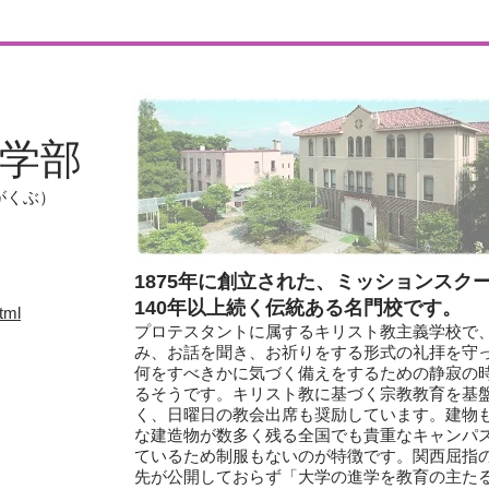
学部
がくぶ）
1875年に創立された、ミッションスク
140年以上続く伝統ある名門校です。
tml
プロテスタントに属するキリスト教主義学校で
み、お話を聞き、お祈りをする形式の礼拝を守
何をすべきかに気づく備えをするための静寂の
るそうです。キリスト教に基づく宗教教育を基
く、日曜日の教会出席も奨励しています。建物
な建造物が数多く残る全国でも貴重なキャンパ
ているため制服もないのが特徴です。関西屈指
先が公開しておらず「大学の進学を教育の主た