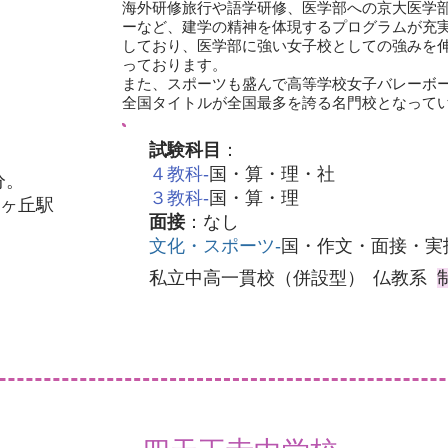
海外研修旅行や語学研修、医学部への京大医学
ーなど、建学の精神を体現するプログラムが充
しており、医学部に強い女子校としての強みを
っております。
また、スポーツも盛んで高等学校女子バレーボ
全国タイトルが全国最多を誇る名門校となって
試験科目
：
４教科‐
国・算・理・社
分。
３教科‐
国・算・理
ヶ丘駅
面接
：なし
文化・スポーツ‐
国・作文・面接・
私立中高一貫校（併設型）
仏教系