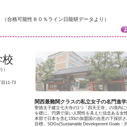
（合格可能性８０％ライン日能研データより）
学校
う）
11-73
関西最難関クラスの私立女子の名門進学
聖徳太子建立七大寺の1つ「四天王寺」の境内に
を礎に、円満で深い人間性を具えた信念ある女
本部で日本を含む193の加盟国の合意の下採択
目標」SDGs(Sustainable Development