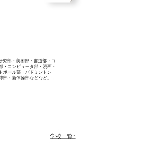
科研究部・美術部・書道部・コ
部・コンピュータ部・漫画・
トボール部・バドミントン
球部・新体操部などなど。
学校一覧↑