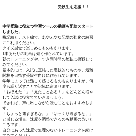
受験生を応援！！
中学受験に役立つ学習ツールの動画も配信スタート
しました。
暗記編とテスト編で、あやふやな記憶の強化の練習
にご利用ください。
クイズ感覚で楽しめるものもあります。
1本あたりの動画は短く作られています。
朝のトレーニングや、すき間時間の勉強に挑戦して
みてください。
基本的には、入試に直結した裏技的なものや、最難
関校を目指す受験生
向けに作られています。
学年によっては難しく感じるものもありますが、何
度も繰り返すことで記憶に留まります。
「おぼえた！」
「見たことある！」をどんどん増や
して入試に役立てていきましょう。
できれば、声に出しながら読むことをおすすめしま
す
。
「ちょっと速すぎるな。」「ゆっくり過ぎるな。」
と感じる場合、速度を調整できるのも動画の良いと
ころです。
自分にあった速度で無理のないトレーニングを続け
てみてください。