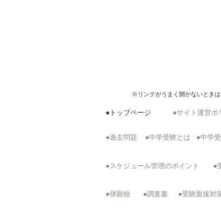
※リンクがうまく開かないときは
●トップページ
●サイト運営ポ
​●過去問題
●中学受験とは
●中学
​●スケジュール管理のポイント
●
●併願校
●調査書
●受験面接対