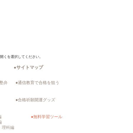
で開くを選択してください。
​●サイトマップ
●塾弁
●通信教育で合格を狙う
●合格祈願開運グッズ
編
●無料学習ツール
数編
会・理科編