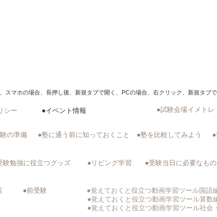
、スマホの場合、長押し後、新規タブで開く、PCの場合、右クリック、新規タブ
●試験会場イメトレ
リシー
●イベント情報
受験の準備
●塾に通う前に知っておくこと
●塾を比較してみよう
受験勉強に役立つグッズ
●リビング学習
​●受験当日に必要なもの
策
​●前受験
●覚えておくと役立つ動画学習ツール国語
●覚えておくと役立つ動画学習ツール算
●覚えておくと役立つ動画学習ツール社