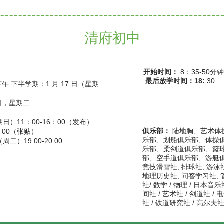
清府初中
开始时间：
8：35-50分
​
最后放学时间：18:
30
下午 下半学期：1 月 17 日（星期
18 日，星期二
日）11：00-16：00（发布）
俱乐部：
陆地胸、艺术体
：00（张贴）
乐部、划船俱乐部、体操
日（周二）19:00-20:00
乐部、柔剑道俱乐部、篮
部、空手道俱乐部、游艇俱乐
竞技滑雪社, 排球社, 游泳社
地理历史社, 问答学习社, 管
社/ 数学 / 物理 / 日本音乐
间社 / 艺术社 / 剑道社 / 电
社 / 铁道研究社 / 高尔夫