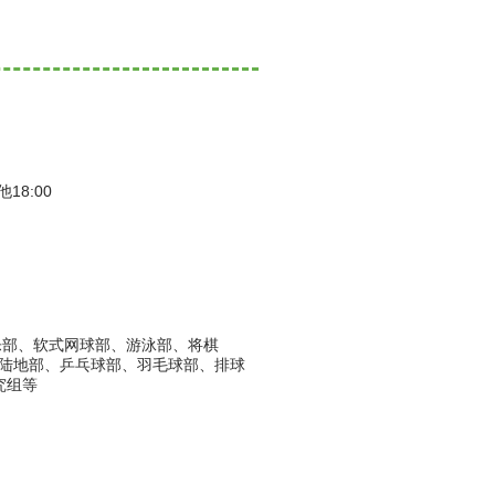
他18:00
乐部、软式网球部、游泳部、将棋
陆地部、乒乓球部、羽毛球部、排球
究组等