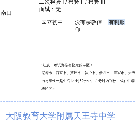
二次检验 I / 检验 II / 检验 III
面试
：无
，南口
国立初中
​没有宗教信
有制服
仰
*注意：考试资格有指定的学区！
尼崎市、西宫市、芦屋市、神户市、伊丹市、宝冢市、大
内与家长一起生活1小时30分钟。几分钟内到校，或在申
地区的人
大阪教育大学附属天王寺中学