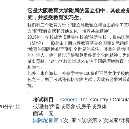
它是大阪教育大学附属的国立初中，其使命
究，并接受教育实习生。
我们有三个教育方针：“建立导致独立和自主的学习基
力”和“理解自我和其他文化，培养共生精神”。
2015年，学校成为IB世界学校的“候选学校”，提供国
（MYP）。 IB是由非商业性教育基金会国际文凭组
“教育的国际标准”而受到全世界的关注。其目的是“
的年轻人，他们通过理解和尊重多元文化的精神，为
做出贡献。”这与学校长期以来专注于国际理解教育，
相吻合。
此外，来自海归、外籍学生等100多所不同文化学校
色之一。由于考试还包括实践考试，因此有必要对日
施。
考试科目
：
General 1st-
Country / Calcul
0分钟 出
或理由/声音或形象或房子或身体
面试
：无
国际配额第 1
次- 家长访谈第 2 次国家/计