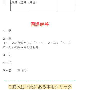
（馬具→道具→具現）
国語解答
１－乗
２－車
（１、２の別解として「１－牛 ２－車」「１－牛
２－肉」の組み合わせも可）
３－力
４－術
５－名 軍（兵）
ご購入は下記にある本をクリック