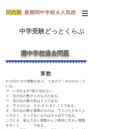
関西圏
最難関中学校＆人気校
中学受験どっとくらぶ
灘中学校過去問題
算数
4つの3ケタの整数があり、つぎのア～オがわかって
いる。
ア．いずれも9で割り切れない。
イ．百の位の数が１のものがある。
ウ．百の位の数の和は２２である。
エ．下２けたは、９５,８３,８０,７２である。
オ．百の位の数が素数のものは、下２けたが８０よ
り大きく、そうでないものは８０以下である。
このとき、最も大きい整数から２番目に大きい整数
を引くと である。