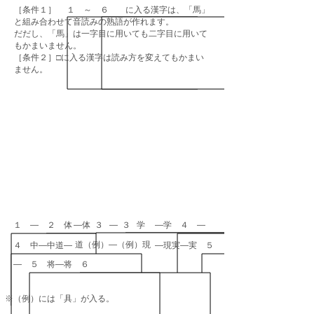
［条件１］ １ ～ ６ に入る漢字は、「馬」
と組み合わせて音読みの熟語が作れます。
だだし、「馬」は一字目に用いても二字目に用いて
もかまいません。
［条件２］□に入る漢字は読み方を変えてもかまい
ません。
１ ― ２ 体
―体 ３ ― ３ 学
―学 ４ ―
道（例）―（例）現
４ 中―中道―
―現実―実 ５
― ５ 将―将 ６
※（例）には「具」が入る。