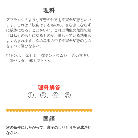
理科
アブラムシのような変態の仕方を不完全変態といい
ます。これは「脱皮はするものの、さなぎにならず
に成体になる」ことをいい、これは幼虫の段階で翅
（はね）のもとになるものが、備わっている幼虫も
よく含まれます。次の昆虫の中で不完全変態のもの
をすべて選びなさい。
①トンボ ②セミ ③テントウムシ ④カマキリ
⑤バッタ ⑥カブトムシ
理科解答
①、②、④、⑤
国語
次の条件にしたがって、漢字のしりとりを完成させ
なさい。