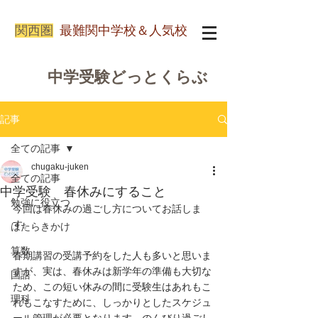
関西圏
最難関中学校＆人気校
中学受験どっとくらぶ
記事
全ての記事
chugaku-juken
全ての記事
中学受験 春休みにすること
勉強に役立つ
今回は春休みの過ごし方についてお話しま
す。
はたらきかけ
算数
春期講習の受講予約をした人も多いと思いま
すが、実は、春休みは新学年の準備も大切な
国語
ため、この短い休みの間に受験生はあれもこ
理科
れもこなすために、しっかりとしたスケジュ