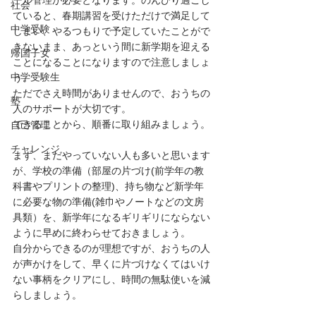
ール管理が必要となります。のんびり過ごし
社会
ていると、春期講習を受けただけで満足して
中学受験
しまい、やるつもりで予定していたことがで
きないまま、あっという間に新学期を迎える
帰国子女
ことになることになりますので注意しましょ
中学受験生
う。
ただでさえ時間がありませんので、おうちの
塾
人のサポートが大切です。
できることから、順番に取り組みましょう。
自己管理
チャレンジ
まず、まだやっていない人も多いと思います
が、学校の準備（部屋の片づけ(前学年の教
科書やプリントの整理)、持ち物など新学年
に必要な物の準備(雑巾やノートなどの文房
具類）を、新学年になるギリギリにならない
ように早めに終わらせておきましょう。
自分からできるのが理想ですが、おうちの人
が声かけをして、早くに片づけなくてはいけ
ない事柄をクリアにし、時間の無駄使いを減
らしましょう。